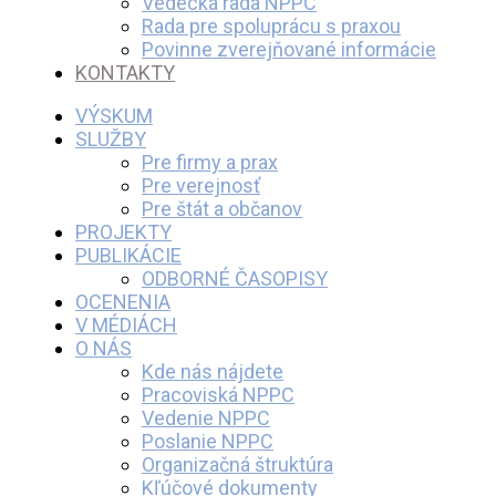
Vedecká rada NPPC
Rada pre spoluprácu s praxou
Povinne zverejňované informácie
KONTAKTY
VÝSKUM
SLUŽBY
Pre firmy a prax
Pre verejnosť
Pre štát a občanov
PROJEKTY
PUBLIKÁCIE
ODBORNÉ ČASOPISY
OCENENIA
V MÉDIÁCH
O NÁS
Kde nás nájdete
Pracoviská NPPC
Vedenie NPPC
Poslanie NPPC
Organizačná štruktúra
Kľúčové dokumenty