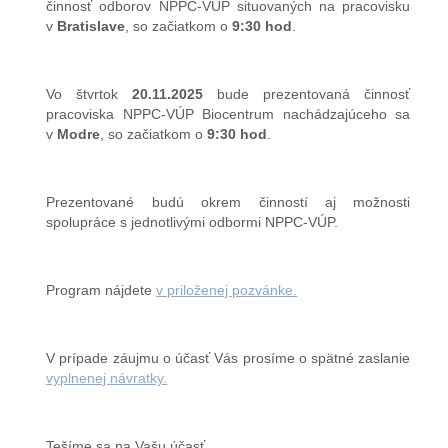
činnosť odborov NPPC-VÚP situovaných na pracovisku
v
Bratislave
, so začiatkom o
9:30 hod
.
Vo štvrtok
20.11.2025
bude prezentovaná činnosť
pracoviska NPPC-VÚP Biocentrum nachádzajúceho sa
v
Modre
, so začiatkom o
9:30 hod
.
Prezentované budú okrem činností aj možnosti
spolupráce s jednotlivými odbormi NPPC-VÚP.
Program nájdete
v priloženej pozvánke.
V prípade záujmu o účasť Vás prosíme o spätné zaslanie
vyplnenej návratky.
Tešíme sa na Vašu účasť.