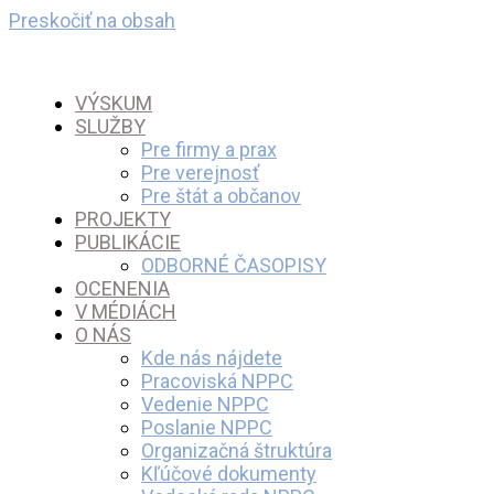
Preskočiť na obsah
VÝSKUM
SLUŽBY
Pre firmy a prax
Pre verejnosť
Pre štát a občanov
PROJEKTY
PUBLIKÁCIE
ODBORNÉ ČASOPISY
OCENENIA
V MÉDIÁCH
O NÁS
Kde nás nájdete
Pracoviská NPPC
Vedenie NPPC
Poslanie NPPC
Organizačná štruktúra
Kľúčové dokumenty