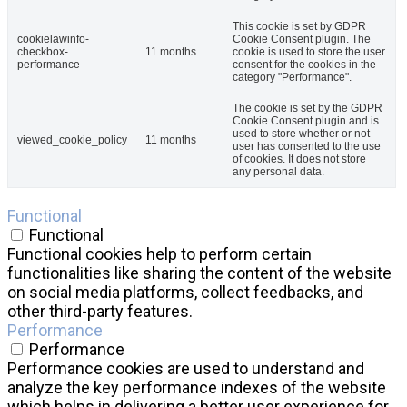
This cookie is set by GDPR
cookielawinfo-
Cookie Consent plugin. The
checkbox-
11 months
cookie is used to store the user
performance
consent for the cookies in the
category "Performance".
The cookie is set by the GDPR
Cookie Consent plugin and is
used to store whether or not
viewed_cookie_policy
11 months
user has consented to the use
of cookies. It does not store
any personal data.
Functional
Functional
Functional cookies help to perform certain
functionalities like sharing the content of the website
on social media platforms, collect feedbacks, and
other third-party features.
Performance
Performance
Performance cookies are used to understand and
analyze the key performance indexes of the website
which helps in delivering a better user experience for