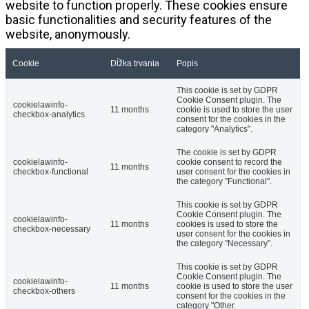
website to function properly. These cookies ensure
basic functionalities and security features of the
website, anonymously.
Cookie
Dĺžka trvania
Popis
This cookie is set by GDPR
Cookie Consent plugin. The
cookielawinfo-
11 months
cookie is used to store the user
checkbox-analytics
consent for the cookies in the
category "Analytics".
The cookie is set by GDPR
cookielawinfo-
cookie consent to record the
11 months
checkbox-functional
user consent for the cookies in
the category "Functional".
This cookie is set by GDPR
Cookie Consent plugin. The
cookielawinfo-
11 months
cookies is used to store the
checkbox-necessary
user consent for the cookies in
the category "Necessary".
This cookie is set by GDPR
Cookie Consent plugin. The
cookielawinfo-
11 months
cookie is used to store the user
checkbox-others
consent for the cookies in the
category "Other.