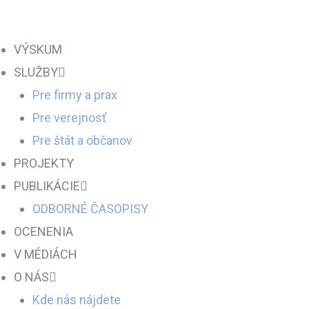
Preskočiť
na
VÝSKUM
obsah
SLUŽBY
Pre firmy a prax
Pre verejnosť
Pre štát a občanov
PROJEKTY
PUBLIKÁCIE
ODBORNÉ ČASOPISY
OCENENIA
V MÉDIÁCH
O NÁS
Kde nás nájdete