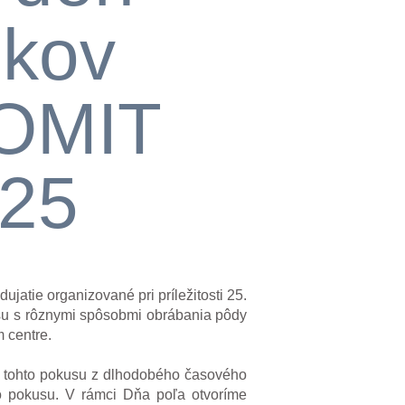
okov
OMIT
025
atie organizované pri príležitosti 25.
su s rôznymi spôsobmi obrábania pôdy
 centre.
z tohto pokusu z dlhodobého časového
o pokusu. V rámci Dňa poľa otvoríme