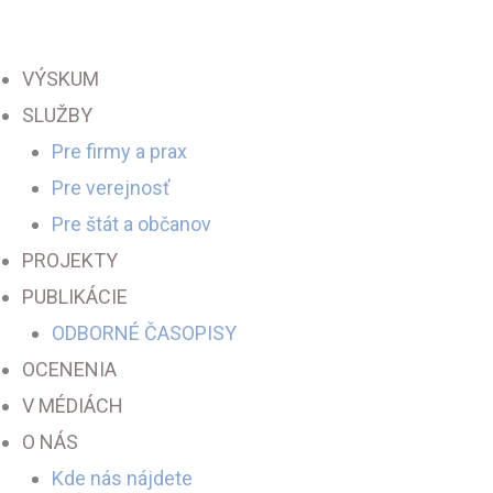
Preskočiť
na
VÝSKUM
obsah
SLUŽBY
Pre firmy a prax
Pre verejnosť
Pre štát a občanov
PROJEKTY
PUBLIKÁCIE
ODBORNÉ ČASOPISY
OCENENIA
V MÉDIÁCH
O NÁS
Kde nás nájdete