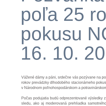
poľa 25 r
pokusu N
16. 10. 2
Vážené dámy a páni, srdečne vás pozývane na poduj
rokov prevádzky dlhodobého stacionárneho poku
v Národnom poľnohospodárskom a potravinárskom
Počas podujatia budú odprezentované výsledky 
sledu, ako aj moderovaná prehliadka samotnéh