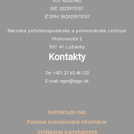
IČO: 42337402
DIČ: 2023975107
IČ DPH: SK2023975107
Národné poľnohospodárske a potravinárske centrum
Hlohovecká 2
951 41 Lužianky
Kontakty
Tel: +421 37 65 46 122
E-mail: nppc@nppc.sk
Kontaktujte nás
Povinne zverejňované informácie
Vyhlásenie o prístupnosti