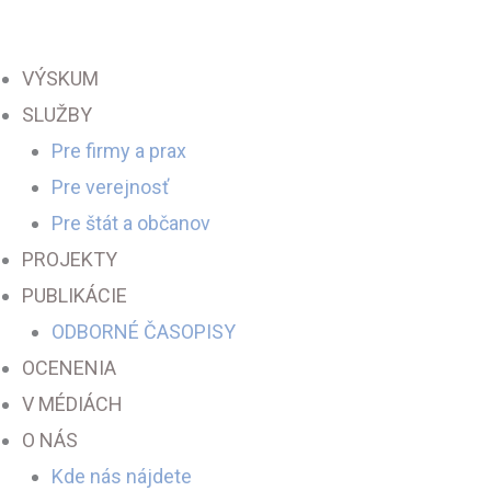
Preskočiť
na
VÝSKUM
obsah
SLUŽBY
Pre firmy a prax
Pre verejnosť
Pre štát a občanov
PROJEKTY
PUBLIKÁCIE
ODBORNÉ ČASOPISY
OCENENIA
V MÉDIÁCH
O NÁS
Kde nás nájdete