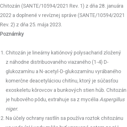
Chitozán (SANTE/10594/2021 Rev. 1) z dňa 28. januára
2022 a doplnené v revíznej správe (SANTE/10594/2021
Rev. 2) z dňa 25. mája 2023.
Poznámky
Chitozán je lineárny katiónový polysacharid zložený
z náhodne distribuovaného viazaného (1-4) D-
glukozamínu a N-acetyl-D-glukozamínu vyrábaného
komerčne deacetyláciou chitínu, ktorý je súčasťou
exoskeletu kôrovcov a bunkových stien húb. Chitozán
je hubového pôdu, extrahuje sa z mycélia
Aspergillus
niger
.
Na účely ochrany rastlín sa používa roztok chitozánu