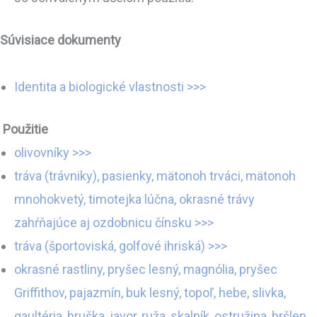
Súvisiace dokumenty
Identita a biologické vlastnosti >>>
Použitie
olivovníky >>>
tráva (trávniky), pasienky, mätonoh trváci, mätonoh
mnohokvetý, timotejka lúčna, okrasné trávy
zahŕňajúce aj ozdobnicu čínsku >>>
tráva (športoviská, golfové ihriská) >>>
okrasné rastliny, pryšec lesný, magnólia, pryšec
Griffithov, pajazmín, buk lesný, topoľ, hebe, slivka,
gaultéria, hruška, javor, ruža, skalník, ostružina, bršlen,