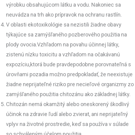
výrobku obsahujúcom látku a vodu. Nakoniec sa
neuvádza na trh ako prípravok na ochranu rastlín.
V oblasti ekotoxikológie sa nezistili žiadne obavy
týkajúce sa zamýšľaného pozberového použitia na
plody ovocia.Vzhľadom na povahu účinnej látky,
zistenú nízku toxicitu a vzhľadom na očakávanú
expozíciu,ktorá bude pravdepodobne porovnateľná s
úrovňami pozadia možno predpokladať, že neexistuje
žiadne neprijateľné riziko pre necieľové organizmy zo
zamýšľaného použitia chitozánu ako základnej látky.
Chitozán nemá okamžitý alebo oneskorený škodlivý
účinok na zdravie ľudí alebo zvierat, ani neprijateľný
vplyv na životné prostredie, keď sa používa v súlade
so schváleným účelom použitia.