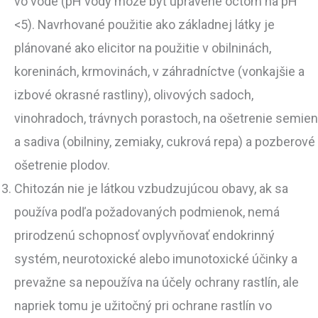
vo vode (pH vody môže byť upravené octom na pH
<5). Navrhované použitie ako základnej látky je
plánované ako elicitor na použitie v obilninách,
koreninách, krmovinách, v záhradníctve (vonkajšie a
izbové okrasné rastliny), olivových sadoch,
vinohradoch, trávnych porastoch, na ošetrenie semien
a sadiva (obilniny, zemiaky, cukrová repa) a pozberové
ošetrenie plodov.
Chitozán nie je látkou vzbudzujúcou obavy, ak sa
používa podľa požadovaných podmienok, nemá
prirodzenú schopnosť ovplyvňovať endokrinný
systém, neurotoxické alebo imunotoxické účinky a
prevažne sa nepoužíva na účely ochrany rastlín, ale
napriek tomu je užitočný pri ochrane rastlín vo