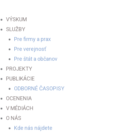
Preskočiť
na
VÝSKUM
obsah
SLUŽBY
Pre firmy a prax
Pre verejnosť
Pre štát a občanov
PROJEKTY
PUBLIKÁCIE
ODBORNÉ ČASOPISY
OCENENIA
V MÉDIÁCH
O NÁS
Kde nás nájdete