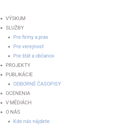
Preskočiť
na
VÝSKUM
obsah
SLUŽBY
Pre firmy a prax
Pre verejnosť
Pre štát a občanov
PROJEKTY
PUBLIKÁCIE
ODBORNÉ ČASOPISY
OCENENIA
V MÉDIÁCH
O NÁS
Kde nás nájdete