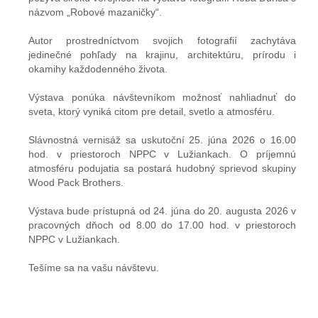
názvom „Robové mazaničky“.
Autor prostredníctvom svojich fotografií zachytáva
jedinečné pohľady na krajinu, architektúru, prírodu i
okamihy každodenného života.
Výstava ponúka návštevníkom možnosť nahliadnuť do
sveta, ktorý vyniká citom pre detail, svetlo a atmosféru.
Slávnostná vernisáž sa uskutoční 25. júna 2026 o 16.00
hod. v priestoroch NPPC v Lužiankach. O príjemnú
atmosféru podujatia sa postará hudobný sprievod skupiny
Wood Pack Brothers.
Výstava bude prístupná od 24. júna do 20. augusta 2026 v
pracovných dňoch od 8.00 do 17.00 hod. v priestoroch
NPPC v Lužiankach.
Tešíme sa na vašu návštevu.