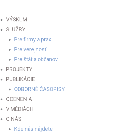
Preskočiť
na
VÝSKUM
obsah
SLUŽBY
Pre firmy a prax
Pre verejnosť
Pre štát a občanov
PROJEKTY
PUBLIKÁCIE
ODBORNÉ ČASOPISY
OCENENIA
V MÉDIÁCH
O NÁS
Kde nás nájdete