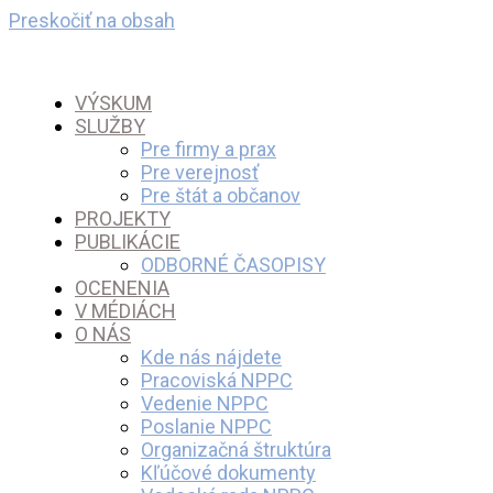
Preskočiť na obsah
VÝSKUM
SLUŽBY
Pre firmy a prax
Pre verejnosť
Pre štát a občanov
PROJEKTY
PUBLIKÁCIE
ODBORNÉ ČASOPISY
OCENENIA
V MÉDIÁCH
O NÁS
Kde nás nájdete
Pracoviská NPPC
Vedenie NPPC
Poslanie NPPC
Organizačná štruktúra
Kľúčové dokumenty