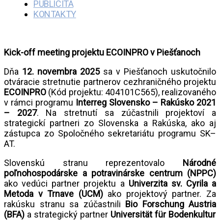
PUBLICITA
KONTAKTY
Kick-off
meeting
projektu ECOINPRO v Piešťanoch
Dňa
12. novembra 2025
sa v Piešťanoch uskutočnilo
otváracie stretnutie partnerov cezhraničného projektu
ECOINPRO
(Kód projektu: 404101C565), realizovaného
v rámci programu
Interreg
Slovensko – Rakúsko 2021
– 2027
. Na stretnutí sa zúčastnili projektoví a
strategickí partneri zo Slovenska a Rakúska, ako aj
zástupca zo Spoločného sekretariátu programu SK–
AT.
Slovenskú stranu reprezentovalo
Národné
poľnohospodárske a potravinárske centrum (NPPC)
ako vedúci partner projektu a
Univerzita sv. Cyrila a
Metoda v Trnave (UCM)
ako projektový partner. Za
rakúsku stranu sa zúčastnili
Bio
Forschung
Austria
(BFA)
a strategický partner
Universität
für
Bodenkultur