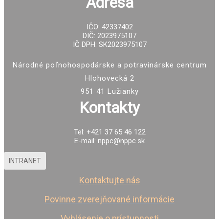
Adresa
IČO: 42337402
DIČ: 2023975107
IČ DPH: SK2023975107
Národné poľnohospodárske a potravinárske centrum
Hlohovecká 2
951 41 Lužianky
Kontakty
Tel: +421 37 65 46 122
E-mail: nppc@nppc.sk
INTRANET
Kontaktujte nás
Povinne zverejňované informácie
Vyhlásenie o prístupnosti