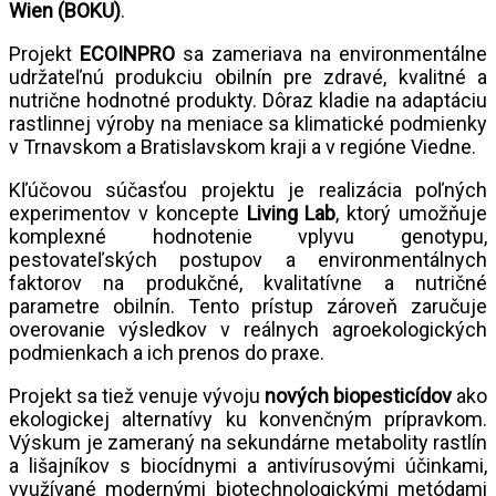
Wien
(BOKU)
.
Projekt
ECOINPRO
sa zameriava na environmentálne
udržateľnú produkciu obilnín pre zdravé, kvalitné a
nutrične hodnotné produkty. Dôraz kladie na adaptáciu
rastlinnej výroby na meniace sa klimatické podmienky
v Trnavskom a Bratislavskom kraji a v regióne Viedne.
Kľúčovou súčasťou projektu je realizácia poľných
experimentov v koncepte
Living
Lab
, ktorý umožňuje
komplexné hodnotenie vplyvu genotypu,
pestovateľských postupov a environmentálnych
faktorov na produkčné, kvalitatívne a nutričné
parametre obilnín. Tento prístup zároveň zaručuje
overovanie výsledkov v reálnych agroekologických
podmienkach a ich prenos do praxe.
Projekt sa tiež venuje vývoju
nových
biopesticídov
ako
ekologickej alternatívy ku konvenčným prípravkom.
Výskum je zameraný na sekundárne metabolity rastlín
a lišajníkov s biocídnymi a antivírusovými účinkami,
využívané modernými biotechnologickými metódami