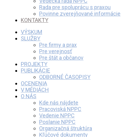
Vedecká rada NPPC
Rada pre spoluprácu s praxou
Povinne zverejňované informácie
KONTAKTY
VÝSKUM
SLUŽBY
Pre firmy a prax
Pre verejnosť
Pre štát a občanov
PROJEKTY
PUBLIKÁCIE
ODBORNÉ ČASOPISY
OCENENIA
V MÉDIÁCH
O NÁS
Kde nás nájdete
Pracoviská NPPC
Vedenie NPPC
Poslanie NPPC
Organizačná štruktúra
Kľúčové dokumenty