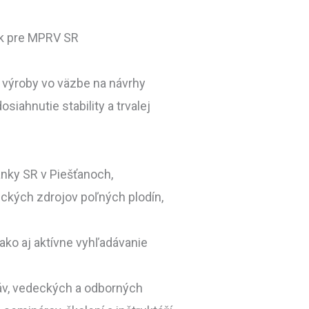
ísk pre MPRV SR
j výroby vo väzbe na návrhy
ahnutie stability a trvalej
nky SR v Piešťanoch,
ických zdrojov poľných plodín,
ko aj aktívne vyhľadávanie
áv, vedeckých a odborných