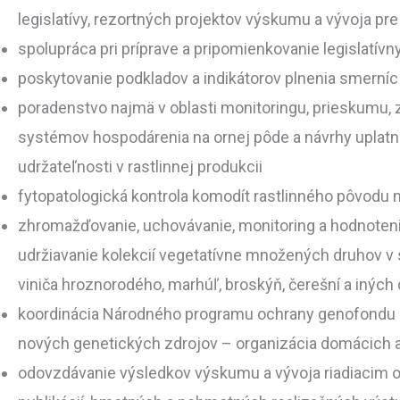
legislatívy, rezortných projektov výskumu a vývoja p
spolupráca pri príprave a pripomienkovanie legislatív
poskytovanie podkladov a indikátorov plnenia smern
poradenstvo najmä v oblasti monitoringu, prieskumu, z
systémov hospodárenia na ornej pôde a návrhy uplatne
udržateľnosti v rastlinnej produkcii
fytopatologická kontrola komodít rastlinného pôvodu 
zhromažďovanie, uchovávanie, monitoring a hodnoteni
udržiavanie kolekcií vegetatívne množených druhov 
viniča hroznorodého, marhúľ, broskýň, čerešní a inýc
koordinácia Národného programu ochrany genofondu ku
nových genetických zdrojov – organizácia domácich 
odovzdávanie výsledkov výskumu a vývoja riadiacim 