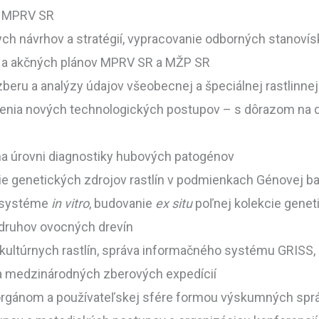
re MPRV SR
nych návrhov a stratégií, vypracovanie odborných stanov
íc a akčných plánov MPRV SR a MŽP SR
beru a analýzy údajov všeobecnej a špeciálnej rastlinne
nia nových technologických postupov – s dôrazom na dosi
na úrovni diagnostiky hubových patogénov
e genetických zdrojov rastlín v podmienkach Génovej ba
v systéme
in vitro
, budovanie
ex situ
poľnej kolekcie genet
h druhov ovocných drevín
ltúrnych rastlín, správa informačného systému GRISS, a
a medzinárodných zberových expedícií
orgánom a používateľskej sfére formou výskumných spr