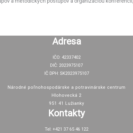
pov a metodických postupov a organizáciou konferencií, s
Adresa
IČO: 42337402
DIČ: 2023975107
IČ DPH: SK2023975107
Národné poľnohospodárske a potravinárske centrum
Hlohovecká 2
951 41 Lužianky
Kontakty
Tel: +421 37 65 46 122