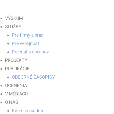
Preskočiť
na
VÝSKUM
obsah
SLUŽBY
Pre firmy a prax
Pre verejnosť
Pre štát a občanov
PROJEKTY
PUBLIKÁCIE
ODBORNÉ ČASOPISY
OCENENIA
V MÉDIÁCH
O NÁS
Kde nás nájdete