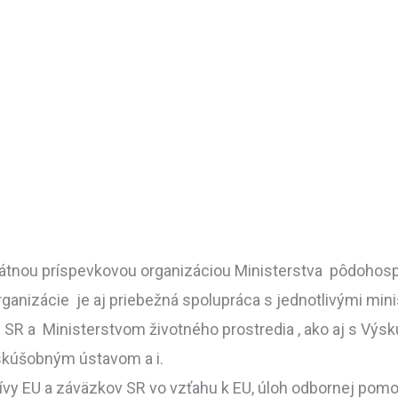
átnou príspevkovou organizáciou Ministerstva pôdohospo
rganizácie je aj priebežná spolupráca s jednotlivými m
 SR a Ministerstvom životného prostredia , ako aj s Vý
skúšobným ústavom a i.
tívy EU a záväzkov SR vo vzťahu k EU, úloh odbornej pomo